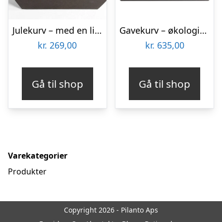
Julekurv – med en lille flaske portvin, småkager og fyldte chokolader
Gavekurv – økologisk gavekurv fyldt med chokolade, kaffe og rødvin
kr.
269,00
kr.
635,00
Gå til shop
Gå til shop
Varekategorier
Produkter
Copyright 2026 - Pilanto Aps