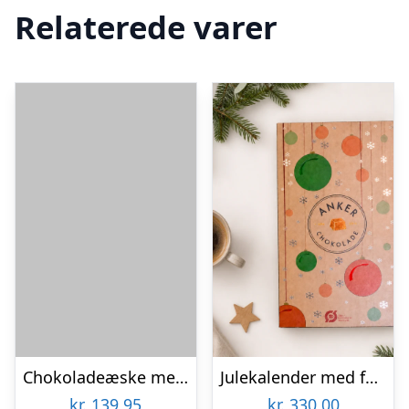
Relaterede varer
Chokoladeæske med 14 stk. fyldte chokolader fra Cocoture i grøn æske – 126g
Julekalender med fyldte chokolader fra Anker Chokolade
kr.
139,95
kr.
330,00