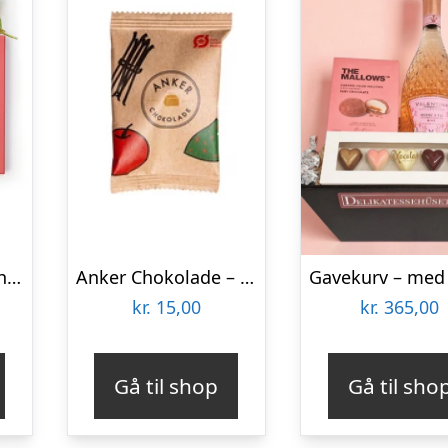
25 stykker fyldte chokolader i rød Cocoture æske
Anker Chokolade – Flowpack, fyldt chokolade med karamel & æble
kr.
15,00
kr.
365,00
Gå til shop
Gå til sho