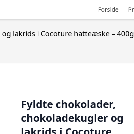
Forside
P
 og lakrids i Cocoture hatteæske – 400g
Fyldte chokolader,
chokoladekugler og
lakrids i Cocoture