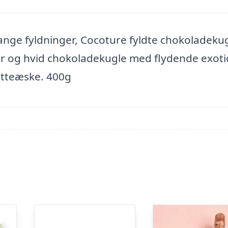
ange fyldninger, Cocoture fyldte chokoladeku
er og hvid chokoladekugle med flydende exoti
atteæske. 400g