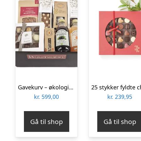
Gavekurv – økologisk gave med fyldte chokolader, lemonade og nødder
kr.
599,00
kr.
239,95
Gå til shop
Gå til shop