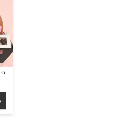
Gavekurv – med rosé bobler og fyldte chokolader
p