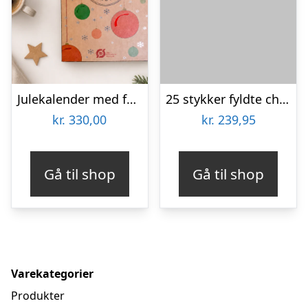
Julekalender med fyldte chokolader fra Anker Chokolade
25 stykker fyldte chokolader i rød Cocoture æske
kr.
330,00
kr.
239,95
Gå til shop
Gå til shop
Varekategorier
Produkter