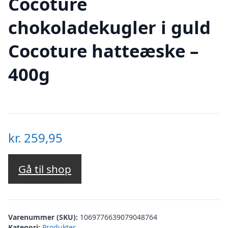
Cocoture
chokoladekugler i guld
Cocoture hatteæske –
400g
kr.
259,95
Gå til shop
Varenummer (SKU):
1069776639079048764
Kategori:
Produkter